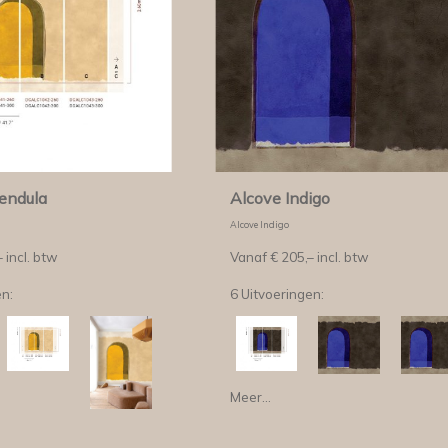
endula
Alcove Indigo
Alcove Indigo
–
incl. btw
Vanaf €
205,–
incl. btw
en:
6 Uitvoeringen:
Meer...