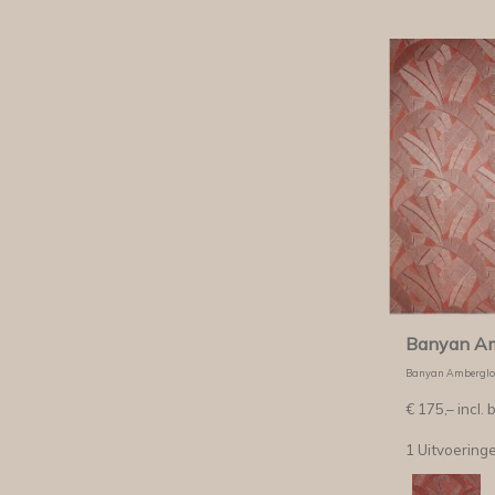
Banyan A
Banyan Ambergl
€
175,–
incl. 
1 Uitvoering