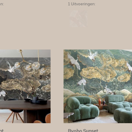
en:
1 Uitvoeringen:
ht
Byobo Sunset