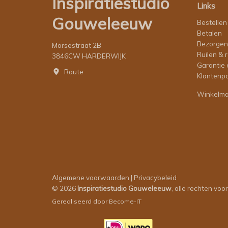
Inspiratiestudio
Links
Gouweleeuw
Bestellen
Betalen
Bezorgen
Morsestraat 2B
Ruilen & 
3846CW HARDERWIJK
Garantie 
Route
Klantenpo
Winkelm
Algemene voorwaarden
|
Privacybeleid
© 2026
Inspiratiestudio Gouweleeuw
, alle rechten vo
Gerealiseerd door
Become-IT