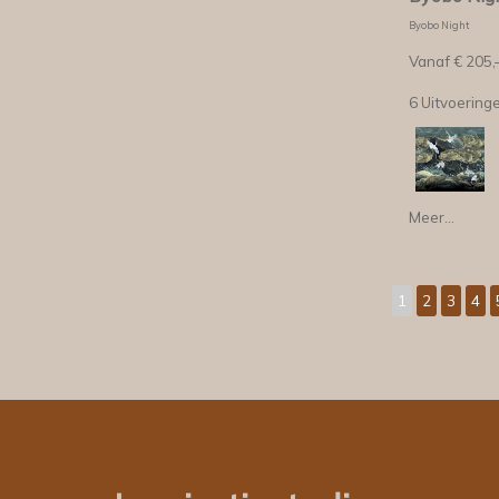
Byobo Night
Vanaf €
205,
6 Uitvoering
Meer...
1
2
3
4