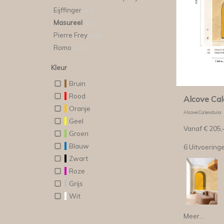
Eijffinger
(13)
Masureel
(83)
Pierre Frey
(182)
Romo
(114)
Kleur
Bruin
Rood
Alcove Cal
Oranje
Alcove Calendula
Geel
Vanaf €
205,
Groen
Blauw
6 Uitvoering
Zwart
Roze
Grijs
Wit
Meer...