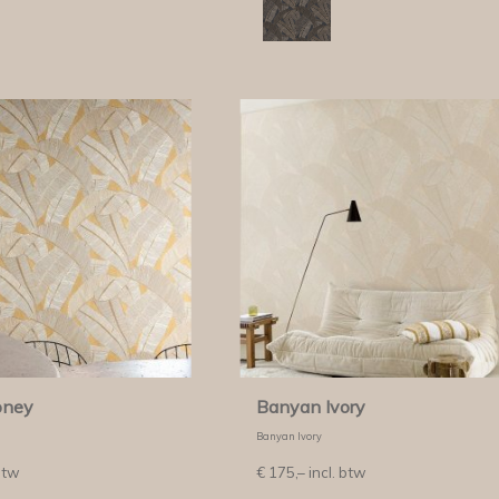
oney
Banyan Ivory
Banyan Ivory
btw
€
175,–
incl. btw