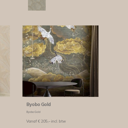
Byobo Gold
Byobo Gold
Vanaf €
205,–
incl. btw