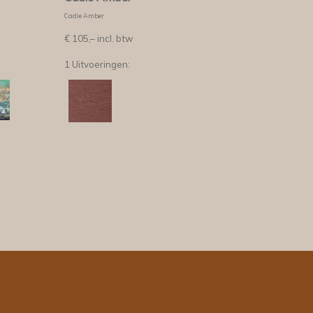
Cadie Amber
€
105,–
incl. btw
1 Uitvoeringen: