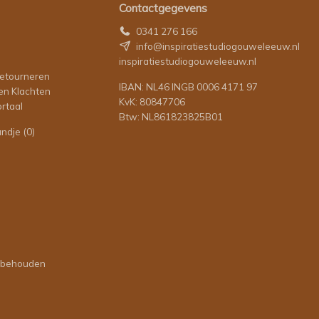
Contactgegevens
0341 276 166
info@inspiratiestudiogouweleeuw.nl
inspiratiestudiogouweleeuw.nl
retourneren
IBAN: NL46 INGB 0006 4171 97
en Klachten
KvK: 80847706
rtaal
Btw: NL861823825B01
andje
(0)
orbehouden