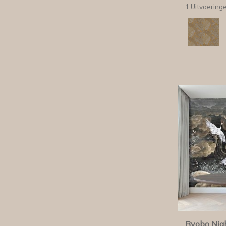
1 Uitvoering
Byobo Nig