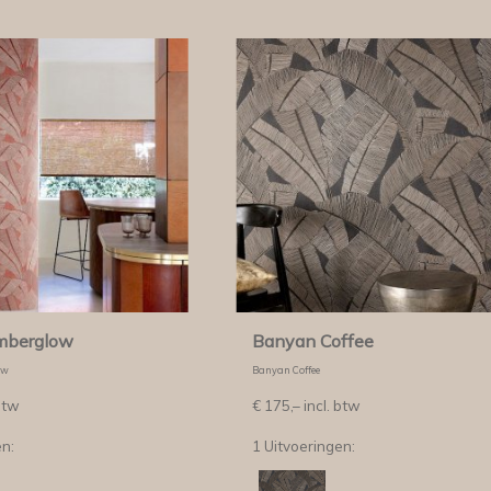
mberglow
Banyan Coffee
ow
Banyan Coffee
btw
€
175,–
incl. btw
en:
1 Uitvoeringen: