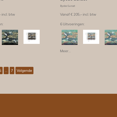
Byobo Sunset
–
incl. btw
Vanaf €
205,–
incl. btw
en:
6 Uitvoeringen:
Meer...
5
...
7
Volgende