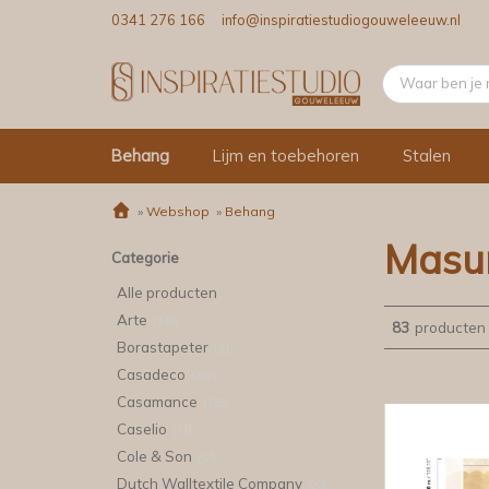
0341 276 166
info@inspiratiestudiogouweleeuw.nl
Behang
Lijm en toebehoren
Stalen
»
Webshop
»
Behang
Masu
Categorie
Alle producten
Arte
(343)
83
producten
Borastapeter
(31)
Casadeco
(202)
Casamance
(158)
Caselio
(71)
Cole & Son
(54)
Dutch Walltextile Company
(23)