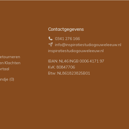
Contactgegevens
0341 276 166
info@inspiratiestudiogouweleeuw.nl
inspiratiestudiogouweleeuw.nl
retourneren
IBAN: NL46 INGB 0006 4171 97
en Klachten
KvK: 80847706
rtaal
Btw: NL861823825B01
andje
(0)