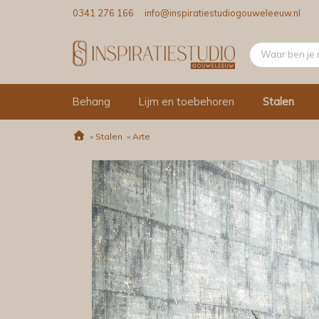
0341 276 166
info@inspiratiestudiogouweleeuw.nl
Behang
Lijm en toebehoren
Stalen
»
Stalen
»
Arte