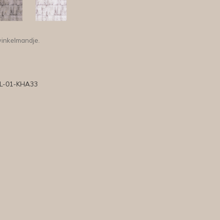
winkelmandje.
L-01-KHA33