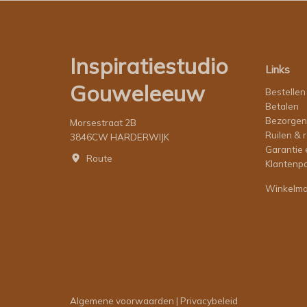
Inspiratiestudio
Links
Gouweleeuw
Bestellen
Betalen
Bezorgen
Morsestraat 2B
Ruilen & 
3846CW HARDERWIJK
Garantie 
Route
Klantenpo
Winkelm
Algemene voorwaarden
|
Privacybeleid