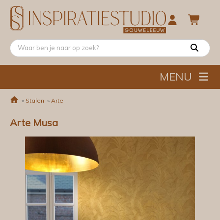
MENU
»
Stalen
»
Arte
Arte Musa