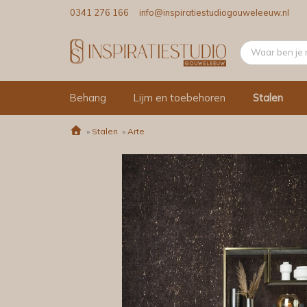
0341 276 166
info@inspiratiestudiogouweleeuw.nl
Behang
Lijm en toebehoren
Stalen
»
Stalen
»
Arte