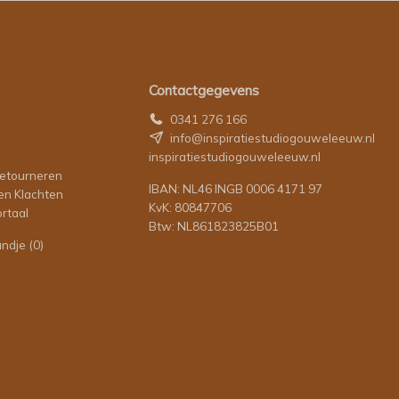
Contactgegevens
0341 276 166
info@inspiratiestudiogouweleeuw.nl
inspiratiestudiogouweleeuw.nl
retourneren
IBAN: NL46 INGB 0006 4171 97
en Klachten
KvK: 80847706
rtaal
Btw: NL861823825B01
andje
(0)