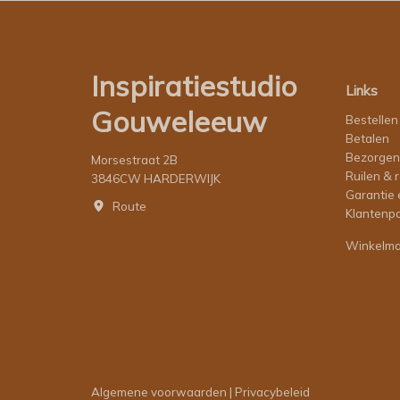
Inspiratiestudio
Links
Gouweleeuw
Bestellen
Betalen
Bezorgen
Morsestraat 2B
Ruilen & 
3846CW HARDERWIJK
Garantie 
Route
Klantenpo
Winkelm
Algemene voorwaarden
|
Privacybeleid