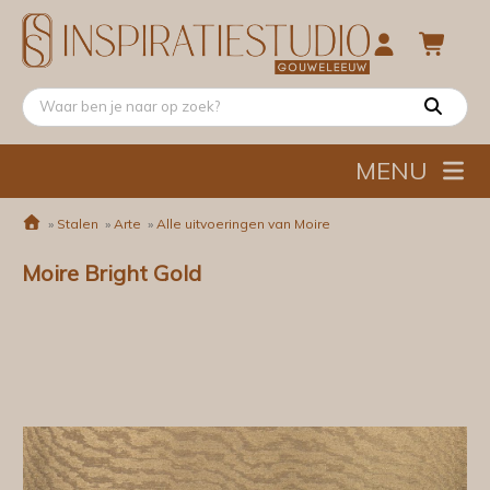
MENU
»
Stalen
»
Arte
»
Alle uitvoeringen van Moire
Moire Bright Gold