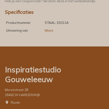
Heb je een couponcode? Verzilver deze in het winkelmandje.
Specificaties
Productnummer
STAAL-15011A
Uitvoering van
Moire
Inspiratiestudio
Gouweleeuw
Morsestraat 2B
3846CW HARDERWIJK
Route