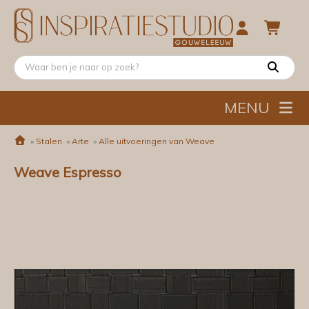
MENU
»
Stalen
»
Arte
»
Alle uitvoeringen van Weave
Weave Espresso