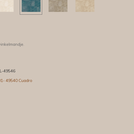
winkelmandje.
L-49546
01- 49540 Cuadro