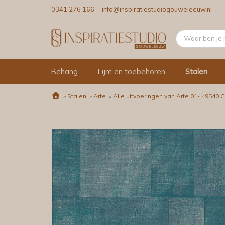
0341 276 166
info@inspiratiestudiogouweleeuw.nl
Behang
Lijm en toebehoren
Stalen
»
Stalen
»
Arte
»
Alle uitvoeringen van Arte 01- 49540 