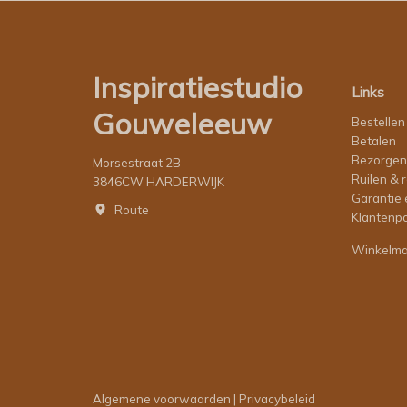
Inspiratiestudio
Links
Gouweleeuw
Bestellen
Betalen
Bezorgen
Morsestraat 2B
Ruilen & 
3846CW HARDERWIJK
Garantie 
Route
Klantenpo
Winkelm
Algemene voorwaarden
|
Privacybeleid