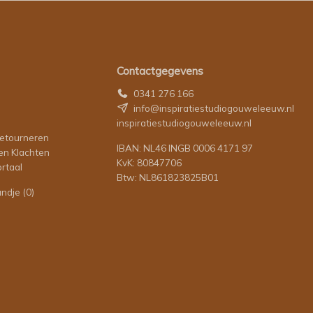
Contactgegevens
0341 276 166
info@inspiratiestudiogouweleeuw.nl
inspiratiestudiogouweleeuw.nl
retourneren
IBAN: NL46 INGB 0006 4171 97
en Klachten
KvK: 80847706
rtaal
Btw: NL861823825B01
andje
(0)