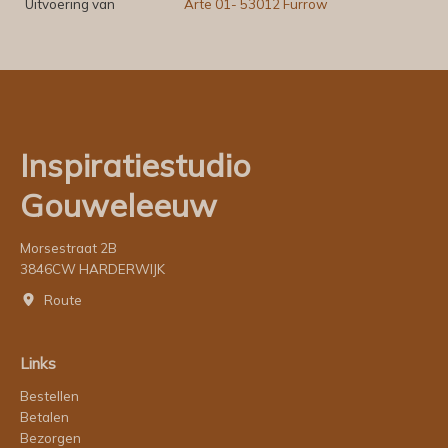
Uitvoering van
Arte 01- 53012 Furrow
Inspiratiestudio
Gouweleeuw
Morsestraat 2B
3846CW HARDERWIJK
Route
Links
Bestellen
Betalen
Bezorgen