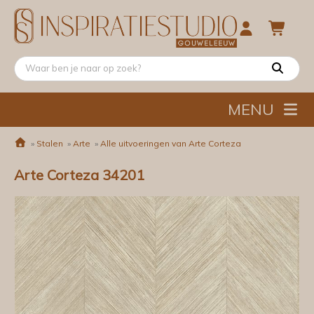
MENU
»
Stalen
»
Arte
»
Alle uitvoeringen van Arte Corteza
Arte Corteza 34201