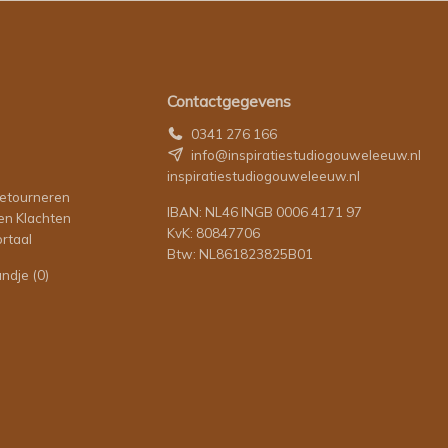
Contactgegevens
0341 276 166
info@inspiratiestudiogouweleeuw.nl
inspiratiestudiogouweleeuw.nl
retourneren
IBAN: NL46 INGB 0006 4171 97
en Klachten
KvK: 80847706
rtaal
Btw: NL861823825B01
andje
(0)