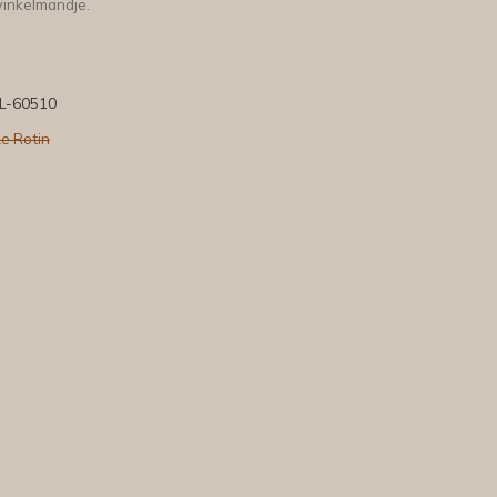
winkelmandje.
L-60510
Le Rotin