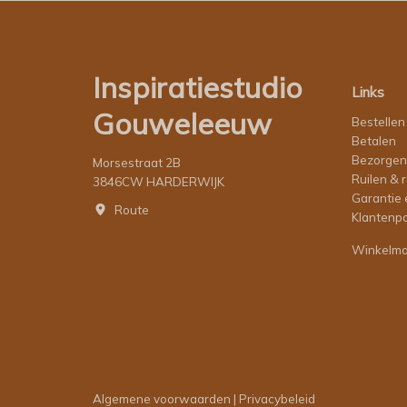
Inspiratiestudio
Links
Gouweleeuw
Bestellen
Betalen
Bezorgen
Morsestraat 2B
Ruilen & 
3846CW HARDERWIJK
Garantie 
Route
Klantenpo
Winkelm
Algemene voorwaarden
|
Privacybeleid