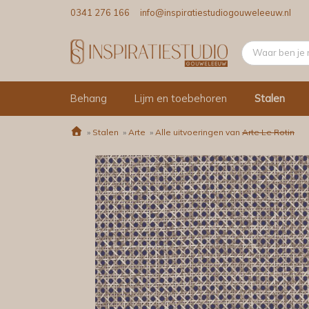
0341 276 166
info@inspiratiestudiogouweleeuw.nl
Behang
Lijm en toebehoren
Stalen
»
Stalen
»
Arte
»
Alle uitvoeringen van
Arte Le Rotin