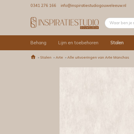
0341 276 166
info@inspiratiestudiogouweleeuw.nl
Behang
Lijm en toebehoren
Stalen
»
Stalen
»
Arte
»
Alle uitvoeringen van Arte Manchas