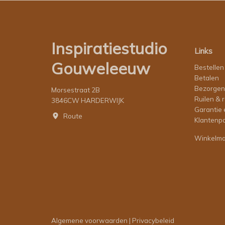
Inspiratiestudio
Links
Gouweleeuw
Bestellen
Betalen
Bezorgen
Morsestraat 2B
Ruilen & 
3846CW HARDERWIJK
Garantie 
Route
Klantenpo
Winkelm
Algemene voorwaarden
|
Privacybeleid