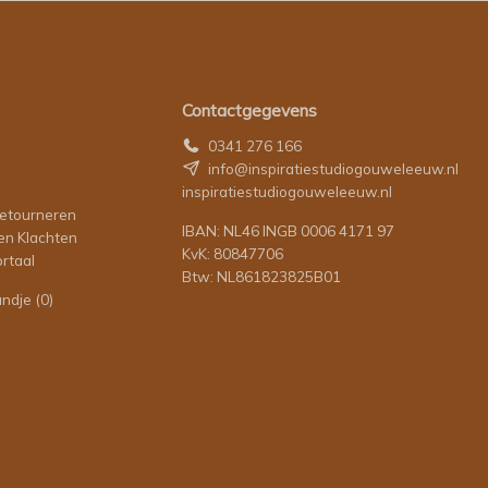
Contactgegevens
0341 276 166
info@inspiratiestudiogouweleeuw.nl
inspiratiestudiogouweleeuw.nl
retourneren
IBAN: NL46 INGB 0006 4171 97
en Klachten
KvK: 80847706
rtaal
Btw: NL861823825B01
andje
(0)