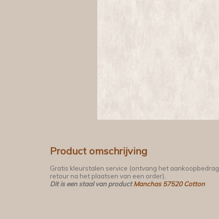
Product omschrijving
Gratis kleurstalen service (ontvang het aankoopbedrag
retour na het plaatsen van een order).
Dit is een staal van product
Manchas 57520 Cotton