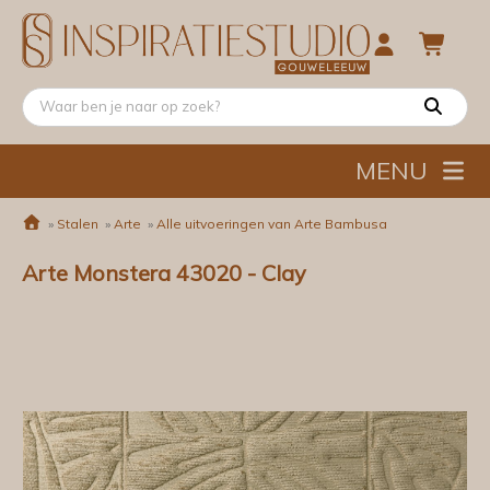
MENU
»
Stalen
»
Arte
»
Alle uitvoeringen van Arte Bambusa
Arte Monstera 43020 - Clay