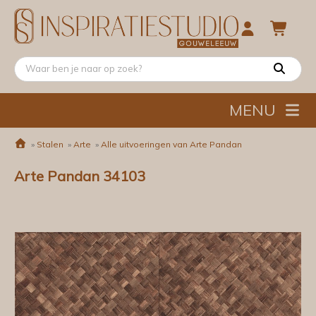
MENU
»
Stalen
»
Arte
»
Alle uitvoeringen van Arte Pandan
Arte Pandan 34103