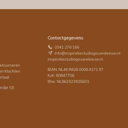
Contactgegevens
0341 276 166
info@inspiratiestudiogouweleeuw.nl
inspiratiestudiogouweleeuw.nl
retourneren
IBAN: NL46 INGB 0006 4171 97
en Klachten
KvK: 80847706
rtaal
Btw: NL861823825B01
andje
(0)