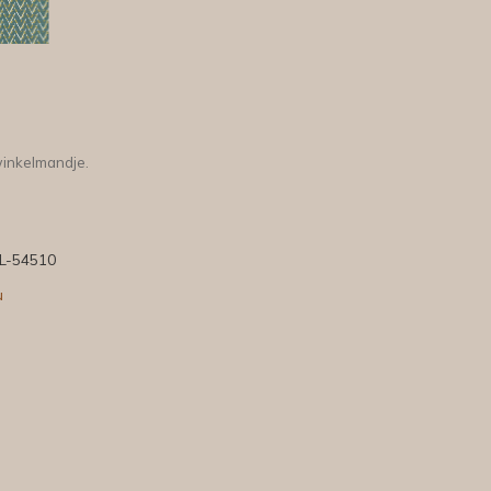
winkelmandje.
L-54510
u