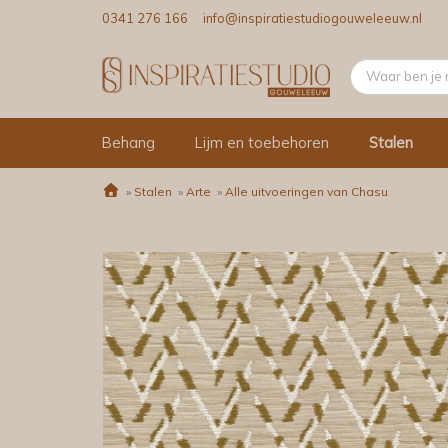
0341 276 166
info@inspiratiestudiogouweleeuw.nl
Behang
Lijm en toebehoren
Stalen
»
Stalen
»
Arte
»
Alle uitvoeringen van Chasu