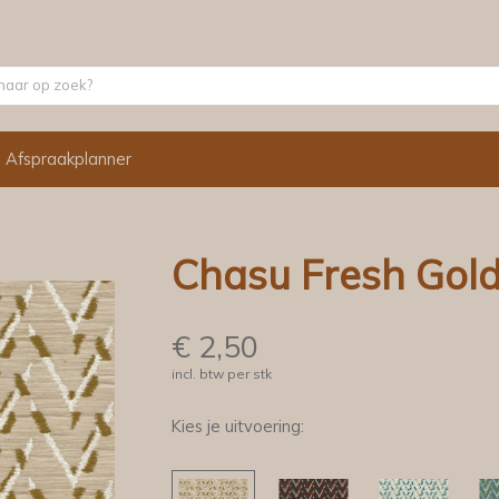
Afspraakplanner
Chasu Fresh Gol
€
2,50
incl. btw per stk
Kies je uitvoering: