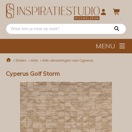
MENU
»
Stalen
»
Arte
»
Alle uitvoeringen van Cyperus
Cyperus Golf Storm