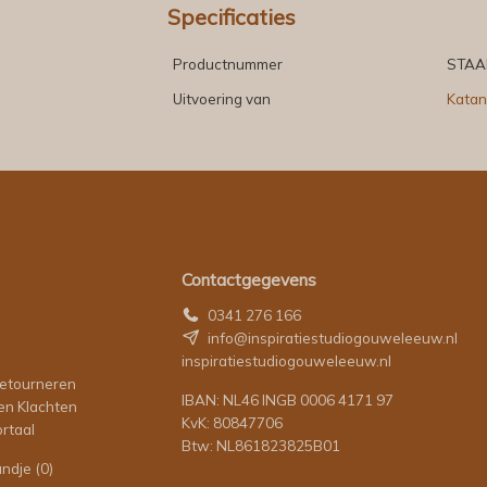
Specificaties
Productnummer
STAA
Uitvoering van
Katan
Contactgegevens
0341 276 166
info@inspiratiestudiogouweleeuw.nl
inspiratiestudiogouweleeuw.nl
retourneren
IBAN: NL46 INGB 0006 4171 97
en Klachten
KvK: 80847706
rtaal
Btw: NL861823825B01
andje
(0)