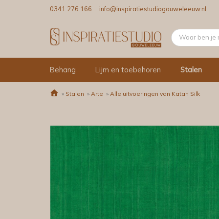
0341 276 166
info@inspiratiestudiogouweleeuw.nl
Behang
Lijm en toebehoren
Stalen
»
Stalen
»
Arte
»
Alle uitvoeringen van Katan Silk