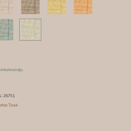
winkelmandje.
L-26751
phia Tissé