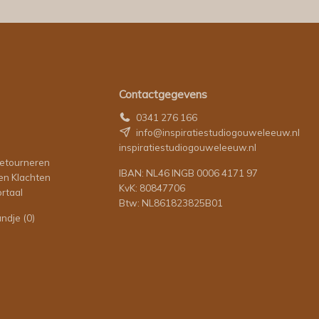
Contactgegevens
0341 276 166
info@inspiratiestudiogouweleeuw.nl
inspiratiestudiogouweleeuw.nl
retourneren
IBAN: NL46 INGB 0006 4171 97
en Klachten
KvK: 80847706
rtaal
Btw: NL861823825B01
andje
(0)