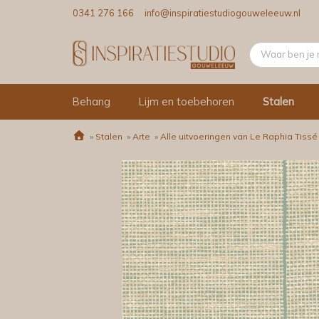
0341 276 166
info@inspiratiestudiogouweleeuw.nl
Behang
Lijm en toebehoren
Stalen
»
Stalen
»
Arte
»
Alle uitvoeringen van Le Raphia Tissé