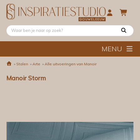
MENU
»
Stalen
»
Arte
»
Alle uitvoeringen van Manoir
Manoir Storm