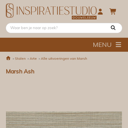
MENU
»
Stalen
»
Arte
»
Alle uitvoeringen van Marsh
Marsh Ash