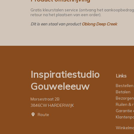
Gratis kleurstalen service (ontvang het aankoopbedrag
retour na het plaatsen van een order).
Dit is een staal van product
Oblong Deep Creek
Inspiratiestudio
Links
Gouweleeuw
Bestellen
Betalen
Bezorgen
Morsestraat 2B
Ruilen & 
3846CW HARDERWIJK
Garantie 
Route
Klantenpo
Winkelm