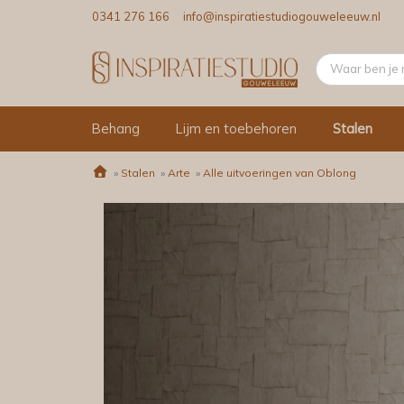
0341 276 166
info@inspiratiestudiogouweleeuw.nl
Behang
Lijm en toebehoren
Stalen
»
Stalen
»
Arte
»
Alle uitvoeringen van Oblong