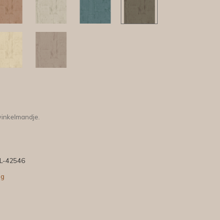
winkelmandje.
L-42546
ng