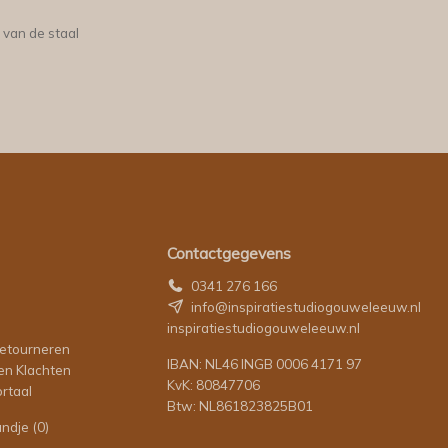
 van de staal
Contactgegevens
0341 276 166
info@inspiratiestudiogouweleeuw.nl
inspiratiestudiogouweleeuw.nl
retourneren
IBAN: NL46 INGB 0006 4171 97
en Klachten
KvK: 80847706
rtaal
Btw: NL861823825B01
andje
(0)