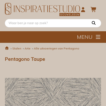
MENU
»
Stalen
»
Arte
»
Alle uitvoeringen van Pentagono
Pentagono Taupe