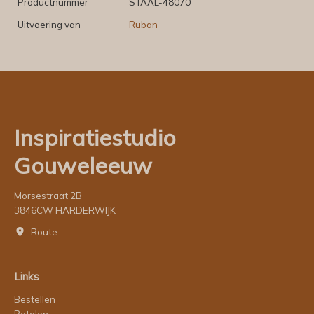
Productnummer
STAAL-48070
Uitvoering van
Ruban
Inspiratiestudio
Gouweleeuw
Morsestraat 2B
3846CW HARDERWIJK
Route
Links
Bestellen
Betalen