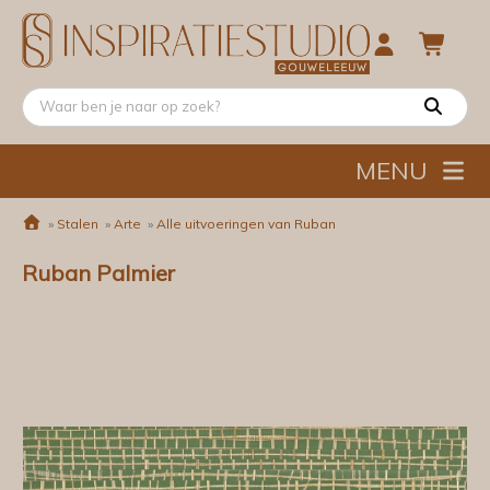
MENU
»
Stalen
»
Arte
»
Alle uitvoeringen van Ruban
Ruban Palmier