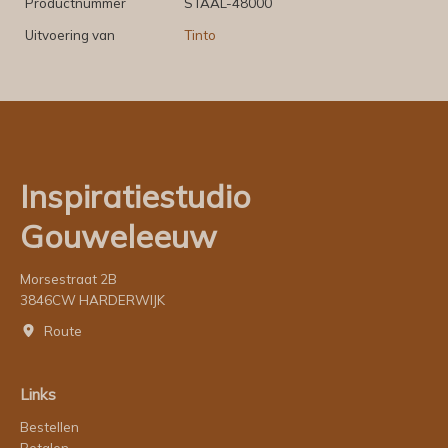
Productnummer
STAAL-48000
Uitvoering van
Tinto
Inspiratiestudio
Gouweleeuw
Morsestraat 2B
3846CW HARDERWIJK
Route
Links
Bestellen
Betalen