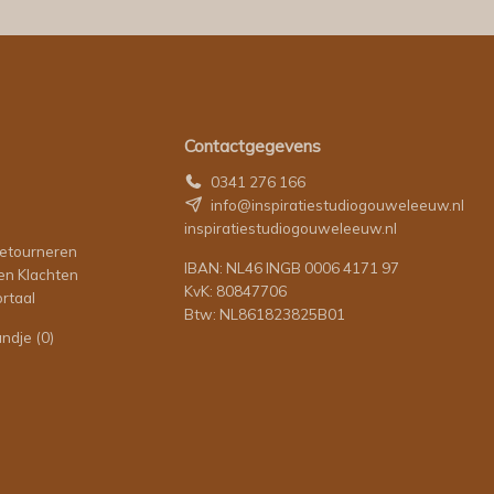
Contactgegevens
0341 276 166
info@inspiratiestudiogouweleeuw.nl
inspiratiestudiogouweleeuw.nl
retourneren
IBAN: NL46 INGB 0006 4171 97
en Klachten
KvK: 80847706
rtaal
Btw: NL861823825B01
andje
(0)