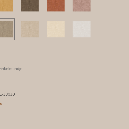
winkelmandje.
L-33030
ra