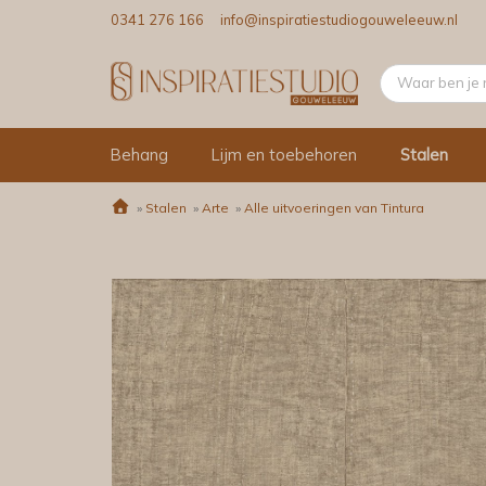
0341 276 166
info@inspiratiestudiogouweleeuw.nl
Behang
Lijm en toebehoren
Stalen
»
Stalen
»
Arte
»
Alle uitvoeringen van Tintura