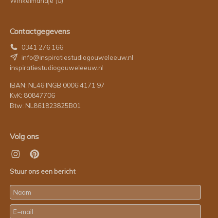
Winkelmandje
(0)
Contactgegevens
0341 276 166
info@inspiratiestudiogouweleeuw.nl
inspiratiestudiogouweleeuw.nl
IBAN: NL46 INGB 0006 4171 97
KvK: 80847706
Btw: NL861823825B01
Volg ons
Stuur ons een bericht