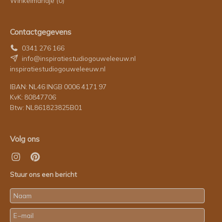
Winkelmandje
(0)
Contactgegevens
0341 276 166
info@inspiratiestudiogouweleeuw.nl
inspiratiestudiogouweleeuw.nl
IBAN: NL46 INGB 0006 4171 97
KvK: 80847706
Btw: NL861823825B01
Volg ons
Stuur ons een bericht