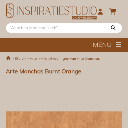
MENU
»
Stalen
»
Arte
»
Alle uitvoeringen van Arte Manchas
Arte Manchas Burnt Orange