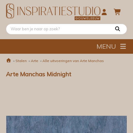
MENU
»
Stalen
»
Arte
»
Alle uitvoeringen van Arte Manchas
Arte Manchas Midnight