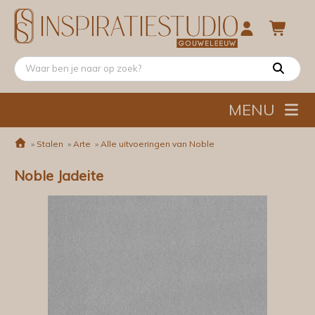
MENU
»
Stalen
»
Arte
»
Alle uitvoeringen van Noble
Noble Jadeite