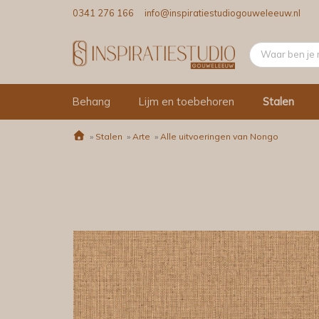
0341 276 166
info@inspiratiestudiogouweleeuw.nl
Behang
Lijm en toebehoren
Stalen
»
Stalen
»
Arte
»
Alle uitvoeringen van Nongo