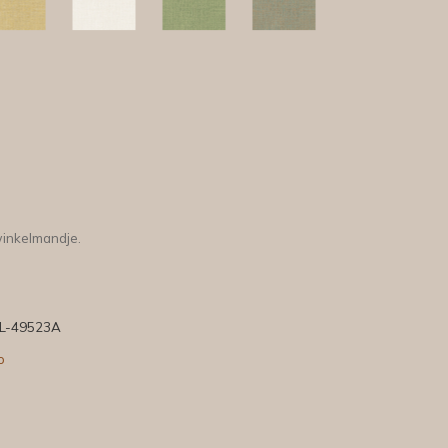
winkelmandje.
L-49523A
o