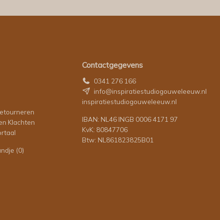
Contactgegevens
0341 276 166
info@inspiratiestudiogouweleeuw.nl
inspiratiestudiogouweleeuw.nl
retourneren
IBAN: NL46 INGB 0006 4171 97
en Klachten
KvK: 80847706
rtaal
Btw: NL861823825B01
andje
(0)