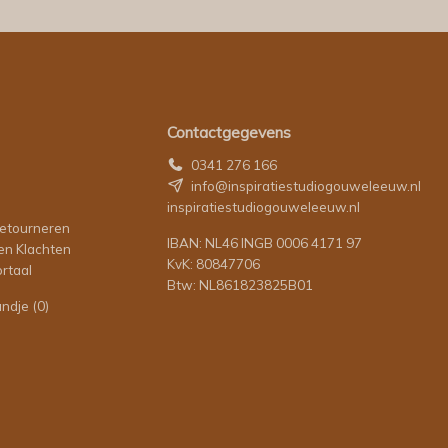
Contactgegevens
0341 276 166
info@inspiratiestudiogouweleeuw.nl
inspiratiestudiogouweleeuw.nl
retourneren
IBAN: NL46 INGB 0006 4171 97
en Klachten
KvK: 80847706
rtaal
Btw: NL861823825B01
andje
(0)