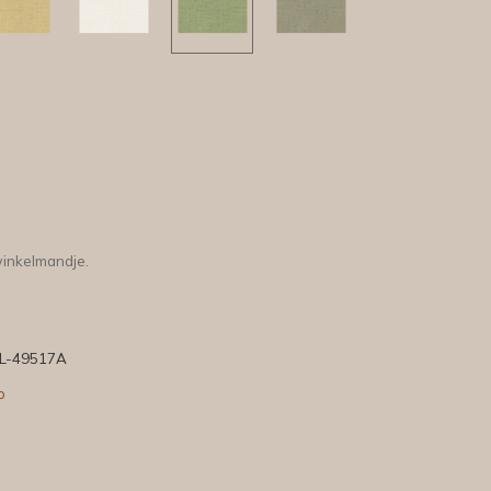
winkelmandje.
L-49517A
o