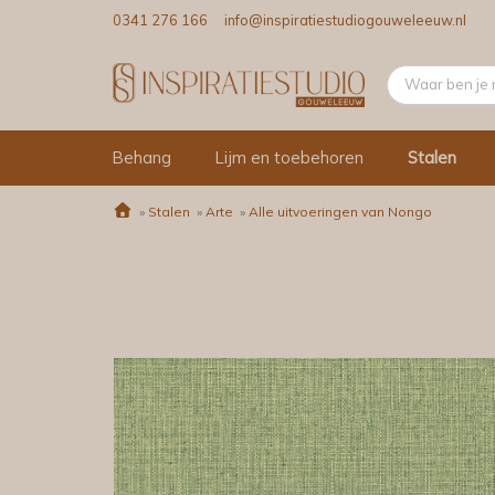
0341 276 166
info@inspiratiestudiogouweleeuw.nl
Behang
Lijm en toebehoren
Stalen
»
Stalen
»
Arte
»
Alle uitvoeringen van Nongo