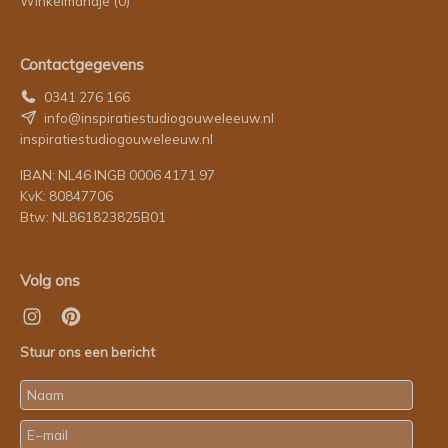
Winkelmandje
(0)
Contactgegevens
0341 276 166
info@inspiratiestudiogouweleeuw.nl
inspiratiestudiogouweleeuw.nl
IBAN: NL46 INGB 0006 4171 97
KvK: 80847706
Btw: NL861823825B01
Volg ons
Stuur ons een bericht