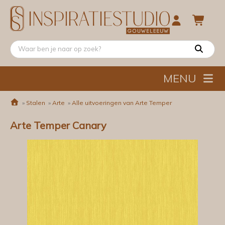
MENU
»
Stalen
»
Arte
»
Alle uitvoeringen van Arte Temper
Arte Temper Canary