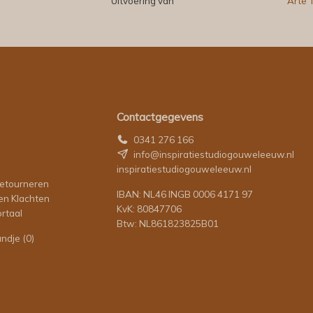
Uitvoering van
Arte 
Contactgegevens
0341 276 166
info@inspiratiestudiogouweleeuw.nl
inspiratiestudiogouweleeuw.nl
retourneren
IBAN: NL46 INGB 0006 4171 97
en Klachten
KvK: 80847706
rtaal
Btw: NL861823825B01
andje
(0)