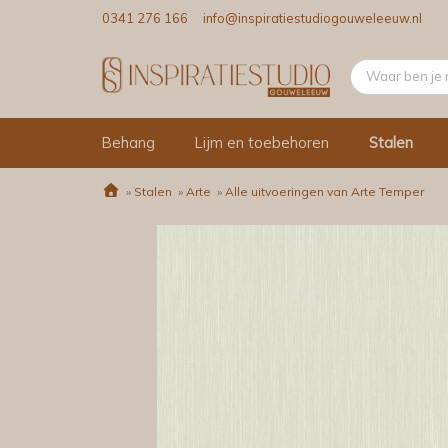
0341 276 166
info@inspiratiestudiogouweleeuw.nl
Behang
Lijm en toebehoren
Stalen
»
Stalen
»
Arte
»
Alle uitvoeringen van Arte Temper