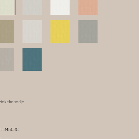
winkelmandje.
L-34503C