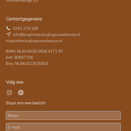
Winkelmandje
(0)
Contactgegevens
0341 276 166
info@inspiratiestudiogouweleeuw.nl
inspiratiestudiogouweleeuw.nl
IBAN: NL46 INGB 0006 4171 97
KvK: 80847706
Btw: NL861823825B01
Volg ons
Stuur ons een bericht