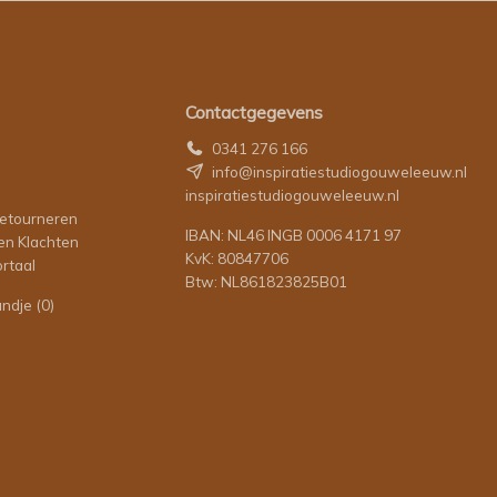
Contactgegevens
0341 276 166
info@inspiratiestudiogouweleeuw.nl
inspiratiestudiogouweleeuw.nl
retourneren
IBAN: NL46 INGB 0006 4171 97
en Klachten
KvK: 80847706
rtaal
Btw: NL861823825B01
andje
(0)