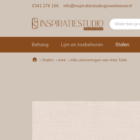
0341 276 166
info@inspiratiestudiogouweleeuw.nl
Behang
Lijm en toebehoren
Stalen
»
Stalen
»
Arte
»
Alle uitvoeringen van Arte Tulle