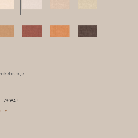
winkelmandje.
L-73084B
ulle