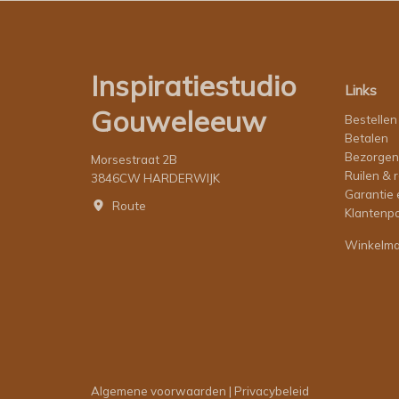
Inspiratiestudio
Links
Gouweleeuw
Bestellen
Betalen
Bezorgen
Morsestraat 2B
Ruilen & 
3846CW HARDERWIJK
Garantie 
Route
Klantenpo
Winkelm
Algemene voorwaarden
|
Privacybeleid