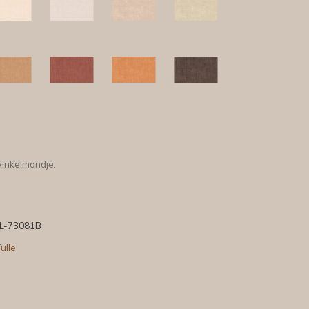
winkelmandje.
L-73081B
ulle