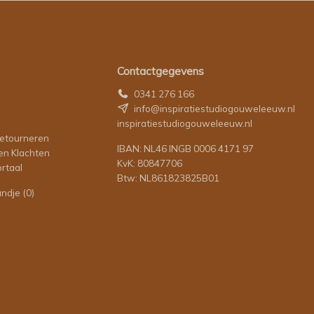
Contactgegevens
0341 276 166
info@inspiratiestudiogouweleeuw.nl
inspiratiestudiogouweleeuw.nl
retourneren
IBAN: NL46 INGB 0006 4171 97
en Klachten
KvK: 80847706
rtaal
Btw: NL861823825B01
andje
(0)