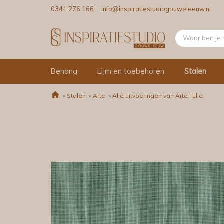
0341 276 166
info@inspiratiestudiogouweleeuw.nl
Behang
Lijm en toebehoren
Stalen
»
Stalen
»
Arte
»
Alle uitvoeringen van Arte Tulle