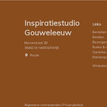
Inspiratiestudio
Links
Gouweleeuw
Bestellen
Betalen
Bezorgen
Morsestraat 2B
Ruilen & 
3846CW HARDERWIJK
Garantie 
Route
Klantenpo
Winkelm
Algemene voorwaarden
|
Privacybeleid