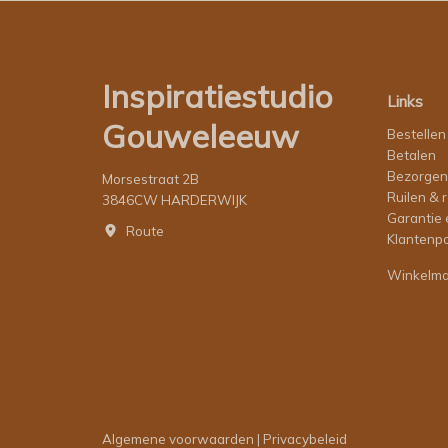
Inspiratiestudio
Links
Gouweleeuw
Bestellen
Betalen
Bezorgen
Morsestraat 2B
Ruilen & 
3846CW HARDERWIJK
Garantie 
Route
Klantenpo
Winkelm
Algemene voorwaarden
|
Privacybeleid