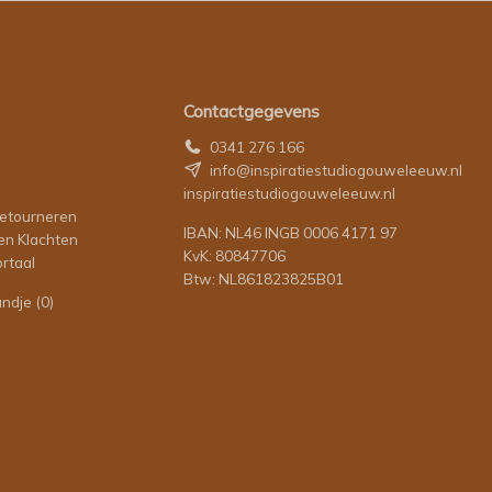
Contactgegevens
0341 276 166
info@inspiratiestudiogouweleeuw.nl
inspiratiestudiogouweleeuw.nl
retourneren
IBAN: NL46 INGB 0006 4171 97
en Klachten
KvK: 80847706
rtaal
Btw: NL861823825B01
andje
(0)