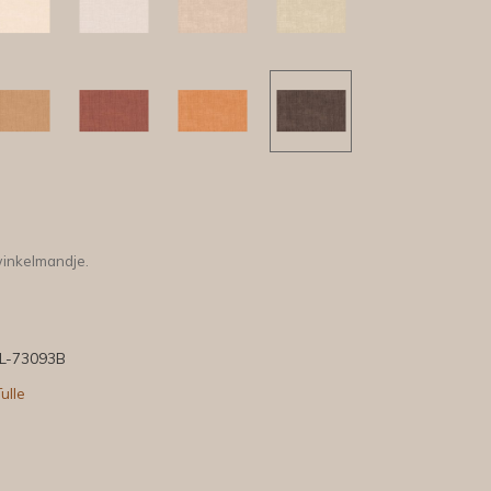
winkelmandje.
L-73093B
ulle