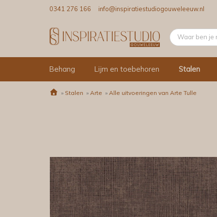
0341 276 166
info@inspiratiestudiogouweleeuw.nl
Behang
Lijm en toebehoren
Stalen
»
Stalen
»
Arte
»
Alle uitvoeringen van Arte Tulle